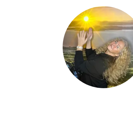
Hem
Om Lise Benberg
Blogg