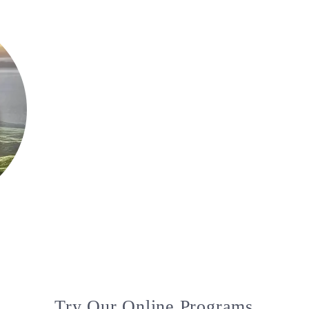
Lises
Helhetshälsa
Utbildningar
Resor och Retreats
Lymfyogafilmer
Tr
Try Our Online Programs