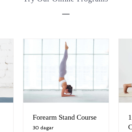
Forearm Stand Course
1
C
30 dagar