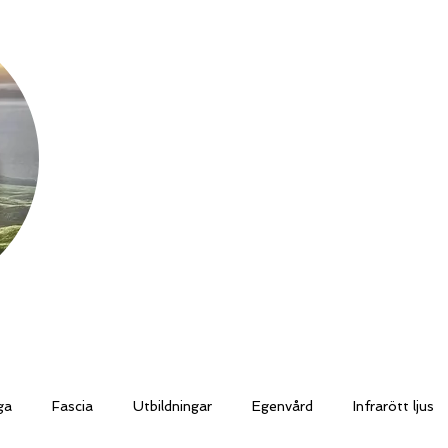
Lises
Helhetshälsa
Utbildningar
Resor och Retreats
Lymfyogafilmer
Tr
ga
Fascia
Utbildningar
Egenvård
Infrarött ljus