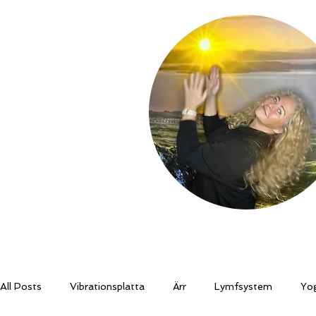
Hem
Om Lise Benberg
Blogg
All Posts
Vibrationsplatta
Ärr
Lymfsystem
Yo