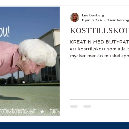
Kosttillskott
Åldrande
Livet
Sorg
Saknad
Lise Benberg
8 jan. 2024
3 min läsnin
KOSTTILLSKOTT d
KREATIN MED BUTYRATE (
ett kosttillskott som alla 
mycket mer än muskeluppb
skulle vilja påstå att det
kropp. Jag skall försöka f
näringsämnen som våra kr
nå helhetshälsa – i synner
vår kropp inte skapar sjä
svårt att få i sig via