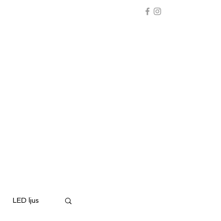
endRehab
Althos
Böcker
Kontakt
LED ljus