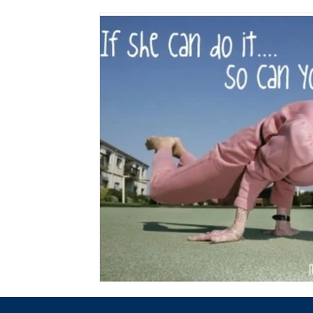
Ljusterapi
Healing
Healingstenar
Jordning
Sorgbearbetning