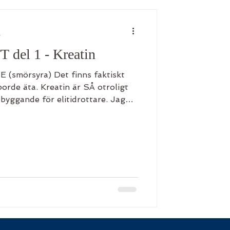
g
el 1 - Kreatin
smörsyra) Det finns faktiskt
borde äta. Kreatin är SÅ otroligt
yggande för elitidrottare. Jag
 är DET viktigaste för en åldrande
örklara varför. Det finns vissa
oppar verkligen behöver för att
het när vi blir äldre. Ämnen som
lva och ämnen som blir extremt